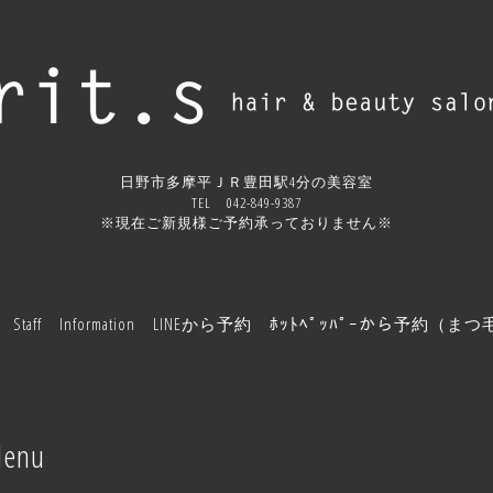
日野市多摩平ＪＲ豊田駅4分の美容室
TEL 042-849-9387
※現在ご新規様ご予約承っておりません※
Staff
Information
LINEから予約
ﾎｯﾄﾍﾟｯﾊﾟｰから予約（ま
enu