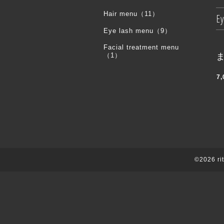
Hair menu（11）
Ey
Eye lash menu（9）
Facial treatment menu
（1）
7,
©2026
r